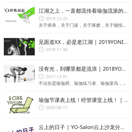
江湖之上，一直都流传着瑜伽流派的故事 | 2019YONION江湖有你
2018-12-25
关于师承，关于门派，关于琢磨，关于顿悟。无论置身繁华闹市，还是深居乡野陋巷，世上的滋味就这样流转于一张又一张的瑜伽垫，交织在冷暖人间。
见面道XX，必是老江湖 | 2019YONION限限量开票！
2018-11-30
没有光，到哪里都是流浪 | 2018YONION®厦门瑜伽艺术生活节
2017-12-01
不论你是瑜伽师、瑜伽练习者、瑜伽菜鸟，只要你环绕着瑜伽热爱者的光圈，YONION便是你渴求的隙缝，因为这是光照进来的地方。
瑜伽节课表上线！经管课堂上线！ | YONION® On line有你线上瑜伽节
2020-08-17
云上的日子 | YO-Salon云上沙龙分享会